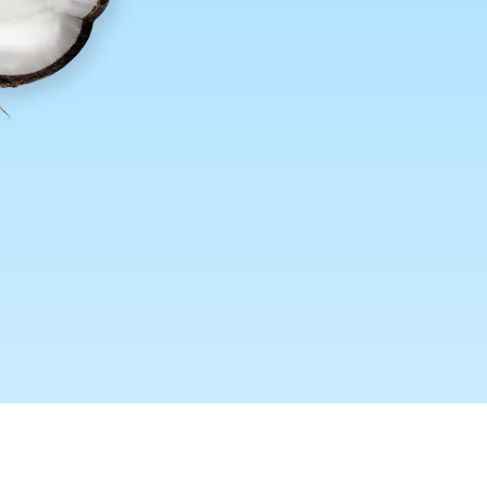
Yanga
يدعم