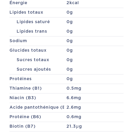
Énergie
2
kcal
Lipides totaux
0
g
Lipides saturé
0
g
Lipides trans
0
g
Sodium
0
g
Glucides totaux
0
g
Sucres totaux
0
g
Sucres ajoutés
0
g
Protéines
0
g
Thiamine (B1)
0.5
mg
Niacin (B3)
6.6
mg
Acide pantothénique (B5)
2.6
mg
Protéine (B6)
0.6
mg
Biotin (B7)
21.3
µg