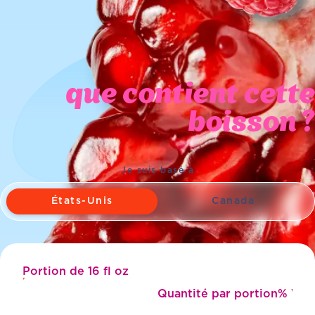
que contient cette
boisson ?
Je suis basé à
États-Unis
Canada
Portion de 16 fl oz
Faire défiler
Quantité par portion
% Vale