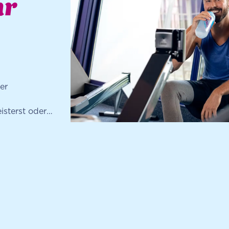
hr
er
sterst oder
er Bestandteil
e dir deine
ine
ings genauso