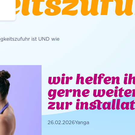
keitszuf
igkeitszufuhr ist UND wie
wir helfen i
gerne weiter
zur installa
26.02.2026
Yanga