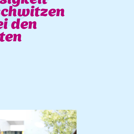
ssigkeit
schwitzen
i den
tten