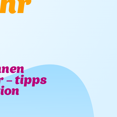
uhr
hnen
 – tipps
tion