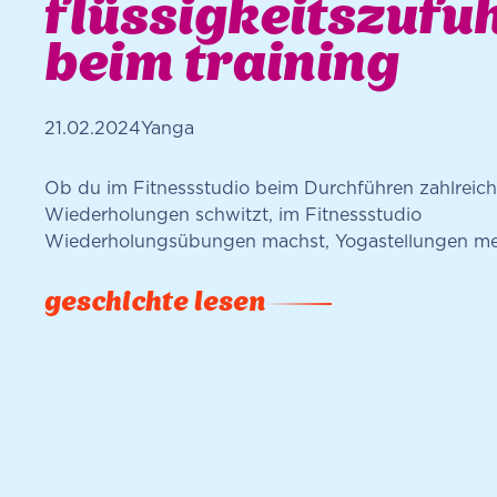
flüssigkeitszufu
beim training
21.02.2024
Yanga
Ob du im Fitnessstudio beim Durchführen zahlreich
Wiederholungen schwitzt, im Fitnessstudio
Wiederholungsübungen machst, Yogastellungen mei
zügig joggst, eines ist sicher: Wasser ist ein wichtig
auf dem Weg zu einem gesünderen Körper. Schnapp
geschichte lesen
Wasserflasche und lasse uns herausfinden, warum e
ausreichende Flüssigkeitszufuhr während des Train
wichtig ist, wie ein bequemes Sportoutfit.