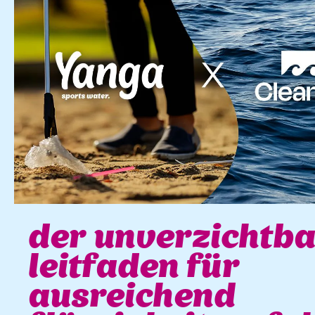
der unverzichtba
leitfaden für
ausreichend