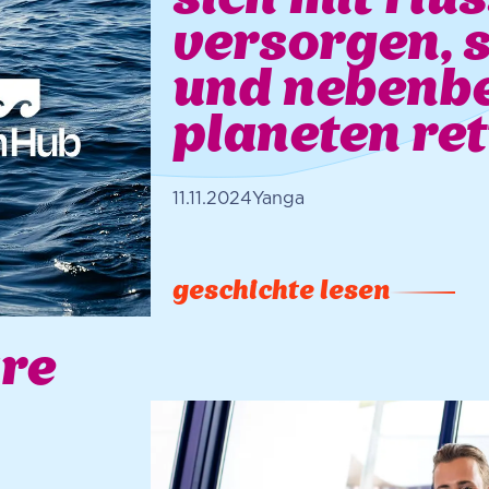
sich mit flü
versorgen, 
und nebenbe
planeten re
11.11.2024
Yanga
geschichte lesen
re