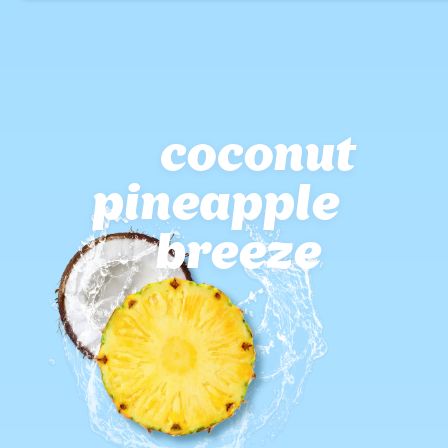
coconut
pineapple
breeze