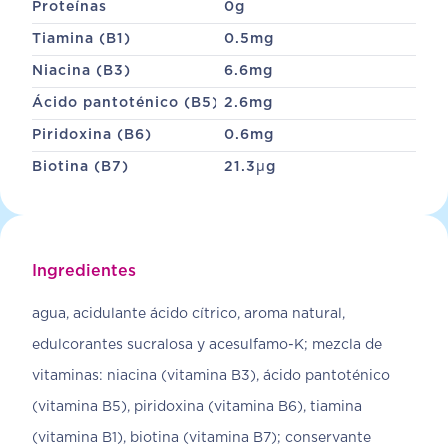
Proteínas
0
g
Tiamina (B1)
0.5
mg
Niacina (B3)
6.6
mg
Ácido pantoténico (B5)
2.6
mg
Piridoxina (B6)
0.6
mg
Biotina (B7)
21.3
µg
Ingredientes
agua, acidulante ácido cítrico, aroma natural,
edulcorantes sucralosa y acesulfamo-K; mezcla de
vitaminas: niacina (vitamina B3), ácido pantoténico
(vitamina B5), piridoxina (vitamina B6), tiamina
(vitamina B1), biotina (vitamina B7); conservante