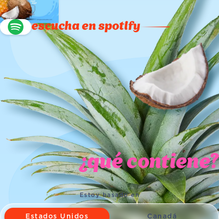
escucha en spotify
¿qué contiene?
Estoy basado en
Estados Unidos
Canadá