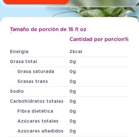
Tamaño de porción de 16 fl oz
Desplazarse
Cantidad por porcion
% Val
Energía
2
kcal
Grasa total
0
g
Grasa saturada
0
g
Grasas trans
0
g
Sodio
0
g
Carbohidratos totales
0
g
Fibra dietética
0
g
Azúcares totales
0
g
Azúcares añadidos
0
g