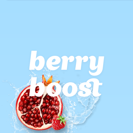
berry
boost