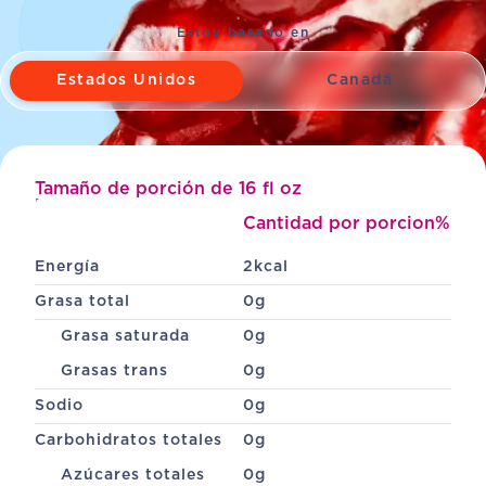
Estoy basado en
Estados Unidos
Canadá
Tamaño de porción de 16 fl oz
Desplazarse
Cantidad por porcion
% Val
Energía
2
kcal
Grasa total
0
g
Grasa saturada
0
g
Grasas trans
0
g
Sodio
0
g
Carbohidratos totales
0
g
Azúcares totales
0
g