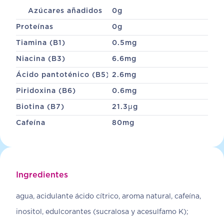
Azúcares añadidos
0
g
Proteínas
0
g
Tiamina (B1)
0.5
mg
Niacina (B3)
6.6
mg
Ácido pantoténico (B5)
2.6
mg
Piridoxina (B6)
0.6
mg
Biotina (B7)
21.3
µg
Cafeína
80
mg
Ingredientes
agua, acidulante ácido cítrico, aroma natural, cafeína,
inositol, edulcorantes (sucralosa y acesulfamo K);